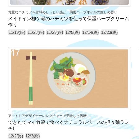
貴重なハチミツ＆蜜蝋のしっとり感と、薬用ハーブオイルの癒しの香り
メイドイン柳ケ瀬のハチミツを使って保湿ハーブクリーム
作り
11/19(終)
11/23(終)
11/29(終)
12/5(終)
12/14(終)
12/23(終)
47
アウトドアデザイナーのレクチャーで美味しさ倍増!!
できたてマイ竹箸で食べるナチュラルベースの担々麺ラン
チ!
12/2(終)
12/3(終)