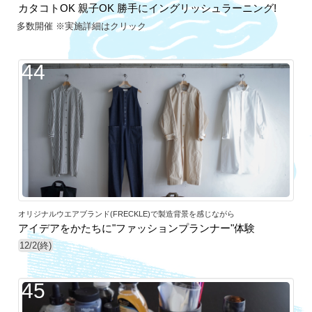
カタコトOK 親子OK 勝手にイングリッシュラーニング!
多数開催 ※実施詳細はクリック
44
オリジナルウエアブランド(FRECKLE)で製造背景を感じながら
アイデアをかたちに"ファッションプランナー"体験
12/2(終)
45