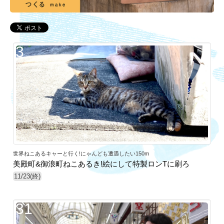
3
世界ねこあるキャーと行く!にゃんども遭遇したい150m
美殿町&御浪町ねこあるき!絵にして特製ロンTに刷ろ
11/23(終)
31