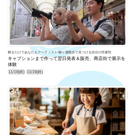
飾るだけであなたもアーティスト!柳ヶ瀬散歩で見つける自分の作家性
キャプションまで作って翌日発表＆販売、商店街で展示を
体験
11/19(終)
11/19(終)
34