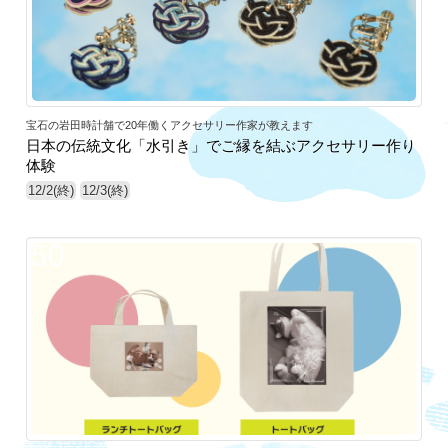
宝石の岩田時計舗で20年働くアクセサリー作家が教えます
日本の伝統文化「水引き」でご縁を結ぶアクセサリー作り
体験
12/2(終)
12/3(終)
50