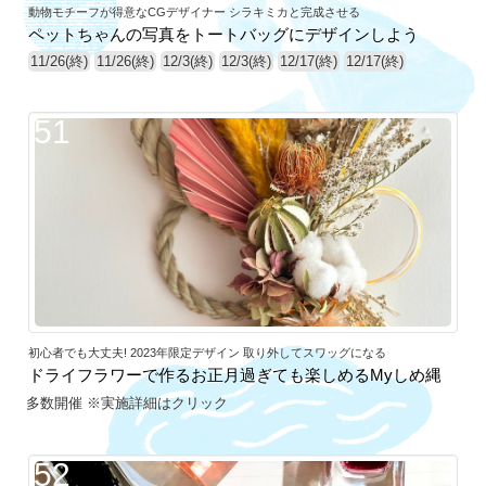
動物モチーフが得意なCGデザイナー シラキミカと完成させる
ペットちゃんの写真をトートバッグにデザインしよう
11/26(終)
11/26(終)
12/3(終)
12/3(終)
12/17(終)
12/17(終)
51
初心者でも大丈夫! 2023年限定デザイン 取り外してスワッグになる
ドライフラワーで作るお正月過ぎても楽しめるMyしめ縄
多数開催 ※実施詳細はクリック
52