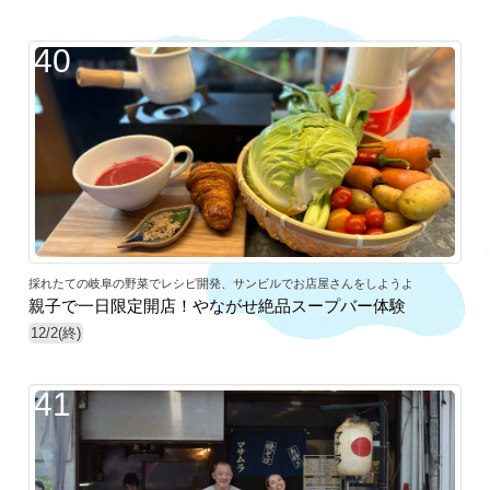
40
採れたての岐阜の野菜でレシピ開発、サンビルでお店屋さんをしようよ
親子で一日限定開店！やながせ絶品スープバー体験
12/2(終)
41