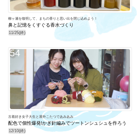
柳ヶ瀬を嗅明して、まちの香りと思い出を閉じ込めよう！
鼻と記憶をくすぐる香水づくり
11/25(終)
54
古着好き女子大生と屋外こたつであみあみ
配色で個性爆発!かぎ針編みでツートンシュシュを作ろう
12/10(終)