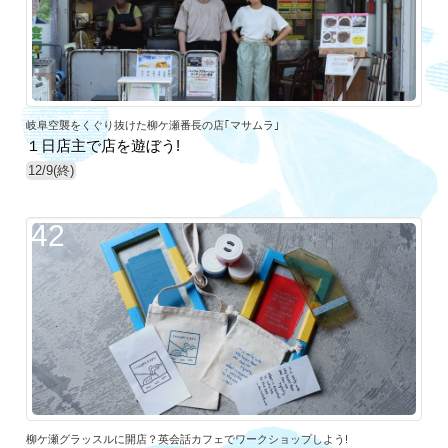
岐阜空襲をくぐり抜けた柳ケ瀬番長の店｢マサムラ｣
１日店主で店を遊ぼう!
12/9(終)
42
柳ケ瀬グラッスルに開店？英会話カフェでワークショップしよう!