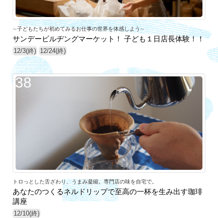
∼子どもたちが初めてみるお仕事の世界を体感しよう∼
サンデービルヂングマーケット！ 子ども１日店長体験！！
12/3(終)
12/24(終)
38
トロっとした舌ざわり、うまみ凝縮。専門店の味を自宅で。
あなたのつくるネルドリップで至高の一杯を生み出す珈琲
講座
12/10(終)