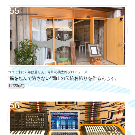
55
ココに来にゃ年は越せん。令和の桃太郎プロデュース
"福を包んで逃さない”岡山の伝統お飾りを作るんじゃ。
12/23(終)
56