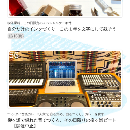
喫茶星時、この日限定のスペシャルケーキ付
自分だけのインクづくり この１年を文字にして残そう
12/16(終)
56
“ヘンタイ音楽カレー3人衆”と音を集め、曲をつくり、カレーを食す
柳ヶ瀬で録れた音でつくる、その日限りの柳ヶ瀬ビート!
【開催中止】