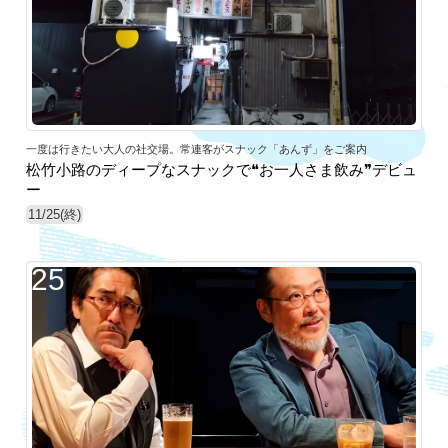
一度は行きたい大人の社交場。常連客がスナック「あんず」をご案内
松竹小路のディープなスナックで❝お一人さま飲み❞デビュ
ー
11/25(終)
25