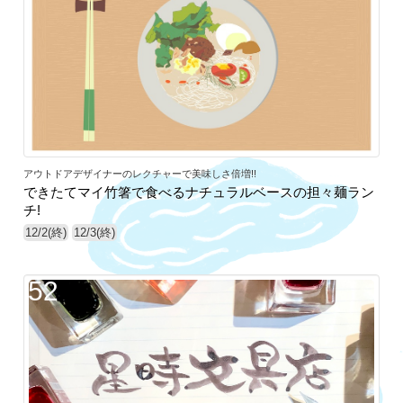
アウトドアデザイナーのレクチャーで美味しさ倍増!!
できたてマイ竹箸で食べるナチュラルベースの担々麺ラン
チ!
12/2(終)
12/3(終)
52