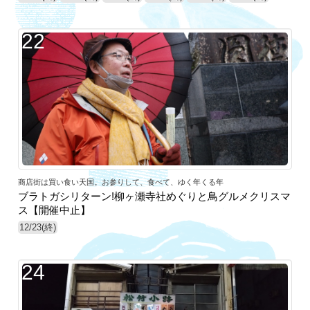
22
商店街は買い食い天国。お参りして、食べて、ゆく年くる年
ブラトガシリターン!柳ヶ瀬寺社めぐりと鳥グルメクリスマ
ス【開催中止】
12/23(終)
24