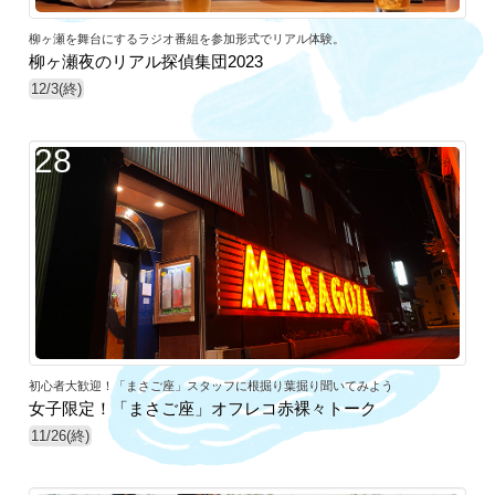
柳ヶ瀬を舞台にするラジオ番組を参加形式でリアル体験。
柳ヶ瀬夜のリアル探偵集団2023
12/3(終)
28
初心者大歓迎！「まさご座」スタッフに根掘り葉掘り聞いてみよう
女子限定！「まさご座」オフレコ赤裸々トーク
11/26(終)