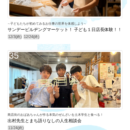
∼子どもたちが初めてみるお仕事の世界を体感しよう∼
サンデービルヂングマーケット！ 子ども１日店長体験！！
12/3(終)
12/24(終)
35
商店街のおばあちゃんが作る本気のぜんざいを土木学生と食べる！
出村先生とまち語りなしの人生相談会
11/24(終)