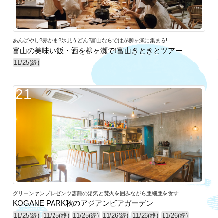
あんばやし?赤かま?氷見うどん?富山ならではが柳ヶ瀬に集まる!
富山の美味い飯・酒を柳ヶ瀬で!富山きときとツアー
11/25(終)
21
グリーンヤンプレゼンツ蒸籠の湯気と焚火を囲みながら亜細亜を食す
KOGANE PARK秋のアジアンビアガーデン
11/25(終)
11/25(終)
11/25(終)
11/26(終)
11/26(終)
11/26(終)