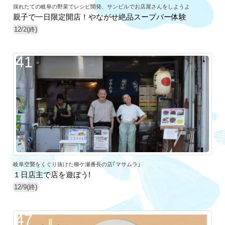
採れたての岐阜の野菜でレシピ開発、サンビルでお店屋さんをしようよ
親子で一日限定開店！やながせ絶品スープバー体験
12/2(終)
41
岐阜空襲をくぐり抜けた柳ケ瀬番長の店｢マサムラ｣
１日店主で店を遊ぼう!
12/9(終)
47