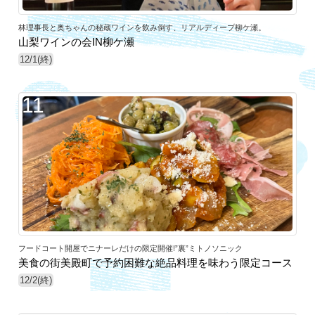
林理事長と奥ちゃんの秘蔵ワインを飲み倒す、リアルディープ柳ケ瀬。
山梨ワインの会IN柳ケ瀬
12/1(終)
11
フードコート開屋でニナーレだけの限定開催!”裏”ミトノソニック
美食の街美殿町で予約困難な絶品料理を味わう限定コース
12/2(終)