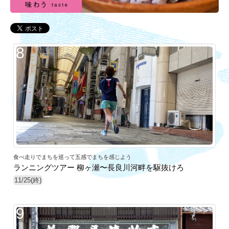
8
食べ走りでまちを巡って五感でまちを感じよう
ランニングツアー 柳ヶ瀬〜長良川河畔を駆抜けろ
11/25(終)
9