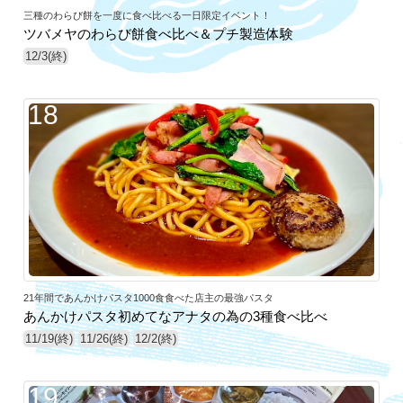
三種のわらび餅を一度に食べ比べる一日限定イベント！
ツバメヤのわらび餅食べ比べ＆プチ製造体験
12/3(終)
18
21年間であんかけパスタ1000食食べた店主の最強パスタ
あんかけパスタ初めてなアナタの為の3種食べ比べ
11/19(終)
11/26(終)
12/2(終)
19