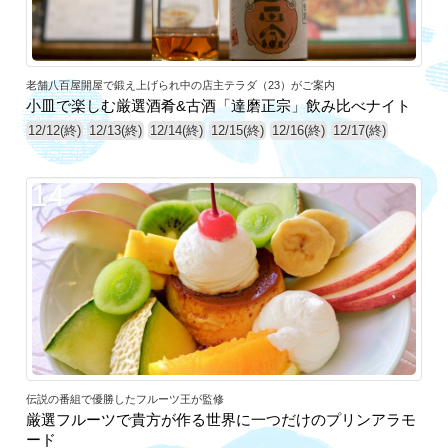
老舗八百屋開屋で鍛え上げられ中の店主テラダ（23）がご案内
小皿で楽しむ厳選酒肴&古酒「達磨正宗」飲み比べナイト
12/12(終)
12/13(終)
12/14(終)
12/15(終)
12/16(終)
12/17(終)
14
伝説の番組で優勝したフルーツ王が監修
厳選フルーツで貴方が作る世界に一つだけのプリンアラモ
ード