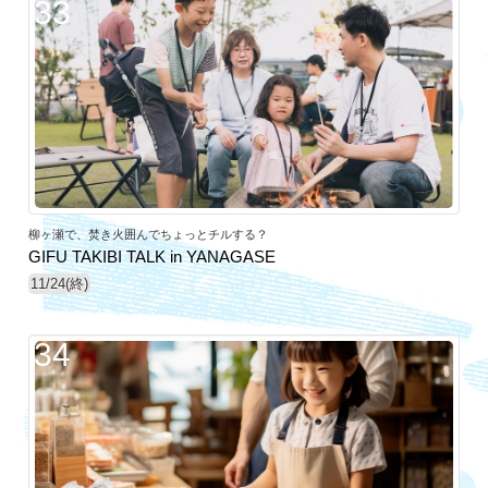
33
柳ヶ瀬で、焚き火囲んでちょっとチルする？
GIFU TAKIBI TALK in YANAGASE
11/24(終)
34