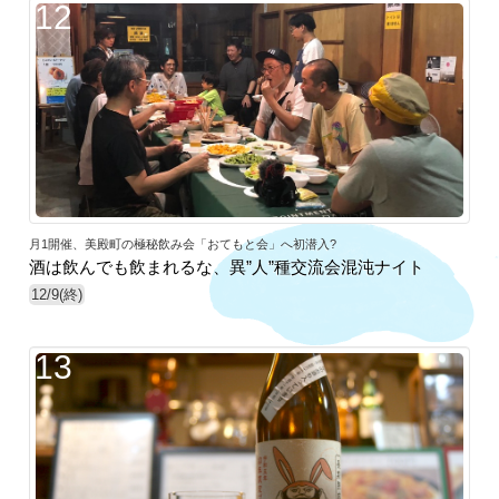
12
月1開催、美殿町の極秘飲み会「おてもと会」へ初潜入?
酒は飲んでも飲まれるな、異”人”種交流会混沌ナイト
12/9(終)
13