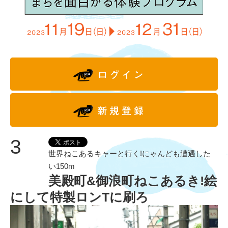
3
世界ねこあるキャーと行く!にゃんども遭遇した
い150m
美殿町&御浪町ねこあるき!絵
にして特製ロンTに刷ろ