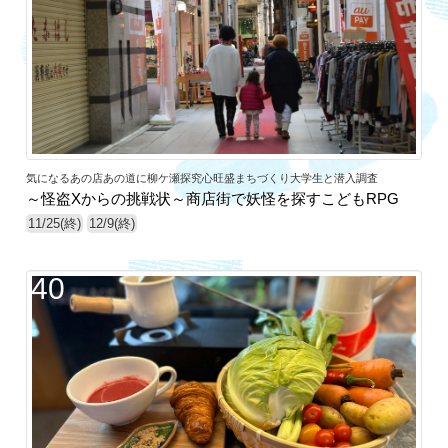
気になるあの店あの道に柳ケ瀬探究心旺盛まちづくり大学生と潜入調査
～怪盗Xからの挑戦状～商店街で妖怪を探すこどもRPG
11/25(終)
12/9(終)
40