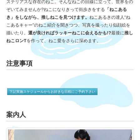
ステリアスな存在のねこ。そんなねこの目線に立って、世界をの
ぞいてみませんか?ねこになりきって街歩きをする
「ねこある
き」をしながら、推しねこを見つけます。
ねこあるきの達人“ね
こあるキャー”のねこ紹介を聞きつつ、写真を撮ったり似顔絵を
描いたり。
運が良ければラッキーねこに会えるかも!?
最後に
推し
ねこロンT
を作って、ねこ愛をさらに深めます。
注意事項
下記実施スケジュールからお好きな日程にご予約下さい
案内人