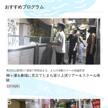
おすすめプログラム
4
商店街は劇場だ! 道端で突然始まる、まちの演劇スクール短編芝居
柳ヶ瀬を劇場に見立てたまち巡り上演ツアー＆スクール体
験
12/10(終)
5