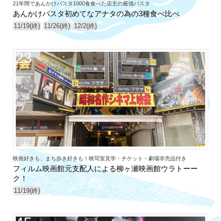
21年間であんかけパスタ1000食食べた店主の最強パスタ
あんかけパスタ初めてなアナタの為の3種食べ比べ
11/19(終)
11/26(終)
12/2(終)
23
映画好きも、まち歩き好きも！映写室見学・チケット・劇場非売品付き
フィルム映画館元支配人による柳ヶ瀬映画館ウラトーー
ク！
11/19(終)