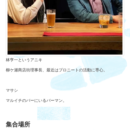
林亨一というアニキ
柳ケ瀬商店街理事長、最近はプロニートの活動に専心。
マサシ
マルイチのバーにいるバーマン。
集合場所